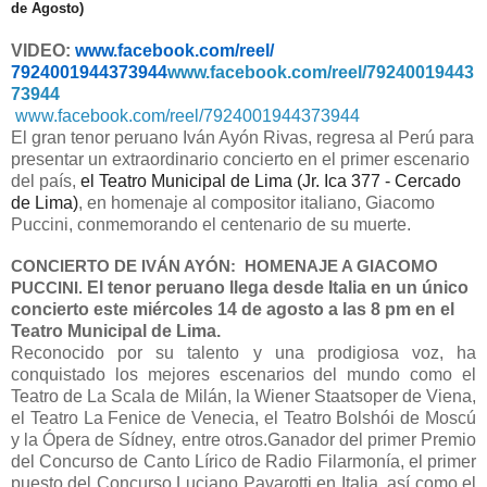
de Agosto)
VIDEO:
www.facebook.com/reel/
7924001944373944
www.facebook.com/reel/79240019443
73944
www.facebook.com/reel/7924001944373944
El gran tenor peruano Iván Ayón Rivas, regresa al Perú para
presentar un extraordinario concierto en el primer escenario
del país,
el Teatro Municipal de Lima (Jr. Ica 377 - Cercado
de Lima)
, en homenaje al compositor italiano, Giacomo
Puccini, conmemorando el centenario de su muerte.
CONCIERTO DE IVÁN AYÓN: HOMENAJE A GIACOMO
El tenor peruano llega desde Italia en un único
PUCCINI.
concierto este miércoles 14 de agosto a las 8 pm en el
Teatro Municipal de Lima.
Reconocido por su talento y una prodigiosa voz, ha
conquistado los mejores escenarios del mundo como el
Teatro de La Scala de Milán, la Wiener Staatsoper de Viena,
el Teatro La Fenice de Venecia, el Teatro Bolshói de Moscú
y la Ópera de Sídney, entre otros.
Ganador del primer Premio
del Concurso de Canto Lírico de Radio Filarmonía, el primer
puesto del Concurso Luciano Pavarotti en Italia, así como el