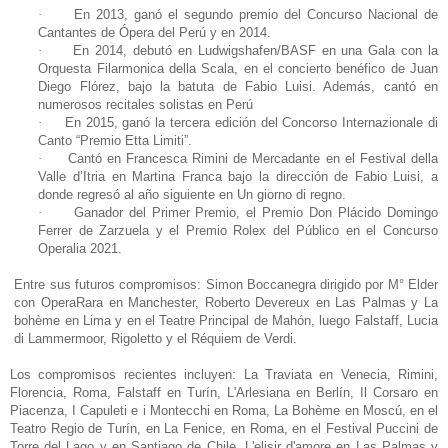
·
En 2013, ganó el segundo premio del Concurso Nacional de
Cantantes de Ópera del Perú y en 2014.
·
En 2014, debutó en Ludwigshafen/BASF en una Gala con la
Orquesta Filarmonica della Scala, en el concierto benéfico de Juan
Diego Flórez, bajo la batuta de Fabio Luisi. Además, cantó en
numerosos recitales solistas en Perú
·
En 2015, ganó la tercera edición del Concorso Internazionale di
Canto “Premio Etta Limiti”.
·
Cantó en Francesca Rimini de Mercadante en el Festival della
Valle d’Itria en Martina Franca bajo la dirección de Fabio Luisi, a
donde regresó al año siguiente en Un giorno di regno.
·
Ganador del Primer Premio, el Premio Don Plácido Domingo
Ferrer de Zarzuela y el Premio Rolex del Público en el Concurso
Operalia 2021.
Entre sus futuros compromisos: Simon Boccanegra dirigido por M° Elder
con OperaRara en Manchester, Roberto Devereux en Las Palmas y La
bohème en Lima y en el Teatre Principal de Mahón, luego Falstaff, Lucia
di Lammermoor, Rigoletto y el Réquiem de Verdi.
Los compromisos recientes incluyen: La Traviata en Venecia, Rimini,
Florencia, Roma, Falstaff en Turín, L'Arlesiana en Berlín, Il Corsaro en
Piacenza, I Capuleti e i Montecchi en Roma, La Bohème en Moscú, en el
Teatro Regio de Turín, en La Fenice, en Roma, en el Festival Puccini de
Torre del Lago y en Santiago de Chile, L'elisir d'amore en Las Palmas y