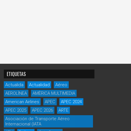
ETIQUETAS
Actualida
Actualidad
Aéreo
AEROLÌNEA
AMÈRICA MULTIMEDIA
American Airlines
APEC
APEC 2024
APEC 2025
APEC 2026
ARTE
Asociación de Transporte Aéreo
Internacional (IATA