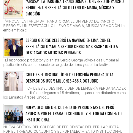
"AIROSA": LA TARUMBA TRANSFORMA EL UNIVERSO DE PANCHO
FIERRO EN UN ESPECTÀCULO LLENO DE MAGIA, MÙSICA Y
EMOCIÒN
"AIROSA": LA TARUMBA TRANSFORMA EL UNIVERSO DE PANCHO
FIERRO EN UN ESPECTÀCULO LLENO DE MAGIA, MÙSICA Y EMOCIÒN La
emblemática c...
SERGIO GEORGE CELEBRÓ LA NAVIDAD EN LIMA CON EL
ESPECTÁCULO"ATACA SERGIO! CHRISTMAS BASH" JUNTO A
DESTACADOS ARTISTAS PERUANOS
El reconocido productor y pianista Sergio George volvió a deslumbrar al
público limeño con un concierto cargado de ritmo y espíritu festiv...
CHILE ES EL DESTINO LÍDER DE LENCERÍA PERUANA,TOTAL
DESPACHOS US$ 5 MILLONES 488 A OCTUBRE
CHILE ES EL DESTINO LÍDER DE LENCERÍA PERUANA ADEX
indicó que llegaron a 15 destinos, algunos tan distantes como
los Emiratos Árabes Unido...
NUEVA GESTIÓN DEL COLEGIO DE PERIODISTAS DEL PERÚ
APUESTA POR EL TRABAJO CONJUNTO Y EL FORTALECIMIENTO
INSTITUCIONAL
NUEVA GESTIÓN DEL COLEGIO DE PERIODISTAS DEL PERÚ APUESTA
POR EL TRABAJO CONJUNTO Y EL FORTALECIMIENTO INSTITUCIONAL