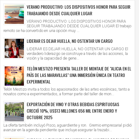
VERANO PRODUCTIVO: LOS DISPOSITIVOS HONOR PARA SEGUIR
TRABAJANDO DESDE CUALQUIER LUGAR
VERANO PRODUCTIVO: LOS DISPOSITIVOS HONOR PARA
SEGUIR TRABAJANDO DESDE CUALQUIER LUGAR El trabajo
remoto se ha convertido en una opción muy ...
LIDERAR ES DEJAR HUELLA, NO OSTENTAR UN CARGO
LIDERAR ES DEJAR HUELLA, NO OSTENTAR UN CARGO El
verdadero liderazgo se construye a través de las acciones, la
visión y la capacidad de gene...
TELÒN MESTIZO PRESENTA TALLER DE MONTAJE DE "ALICIA EN EL
PAÌS DE LAS MARAVILLAS":UNA INMERSIÒN ÙNICA EN TEATRO
EXPERIMENTAL
Telón Mestizo invita a todos los apasionados de las artes escénicas, tanto a
novatos como a experimentados, a formar parte del taller de mon...
EXPORTACIÓN DE VINO Y OTRAS BEBIDAS ESPIRITUOSAS
CRECIÓ 10%, US$13 MILLONES 656 MIL ENTRE ENERO Y
OCTUBRE 2025
La oferta también incluyó Pisco, aguardiente y ron. Gremio empresarial pidió
avanzar en la agenda pendiente que incluye asegurar la trazabi...