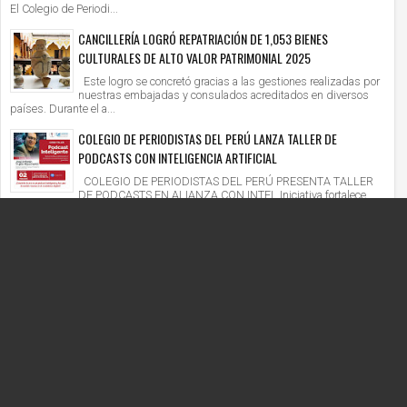
El Colegio de Periodi...
CANCILLERÍA LOGRÓ REPATRIACIÓN DE 1,053 BIENES
CULTURALES DE ALTO VALOR PATRIMONIAL 2025
Este logro se concretó gracias a las gestiones realizadas por
nuestras embajadas y consulados acreditados en diversos
países. Durante el a...
COLEGIO DE PERIODISTAS DEL PERÚ LANZA TALLER DE
PODCASTS CON INTELIGENCIA ARTIFICIAL
COLEGIO DE PERIODISTAS DEL PERÚ PRESENTA TALLER
DE PODCASTS EN ALIANZA CON INTEL Iniciativa fortalece
competencias digitales en un context...