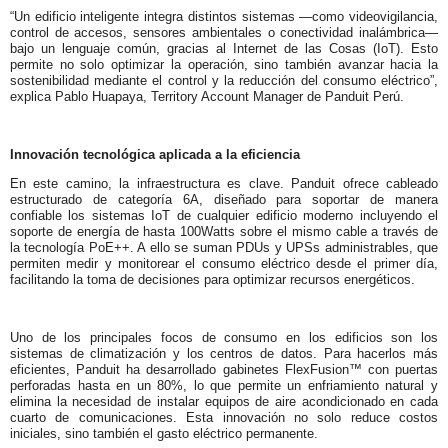
“Un edificio inteligente integra distintos sistemas —como videovigilancia,
control de accesos, sensores ambientales o conectividad inalámbrica—
bajo un lenguaje común, gracias al Internet de las Cosas (IoT). Esto
permite no solo optimizar la operación, sino también avanzar hacia la
sostenibilidad mediante el control y la reducción del consumo eléctrico”,
explica Pablo Huapaya, Territory Account Manager de Panduit Perú.
Innovación tecnológica aplicada a la eficiencia
En este camino, la infraestructura es clave. Panduit ofrece cableado
estructurado de categoría 6A, diseñado para soportar de manera
confiable los sistemas IoT de cualquier edificio moderno incluyendo el
soporte de energía de hasta 100Watts sobre el mismo cable a través de
la tecnología PoE++. A ello se suman PDUs y UPSs administrables, que
permiten medir y monitorear el consumo eléctrico desde el primer día,
facilitando la toma de decisiones para optimizar recursos energéticos.
Uno de los principales focos de consumo en los edificios son los
sistemas de climatización y los centros de datos. Para hacerlos más
eficientes, Panduit ha desarrollado gabinetes
FlexFusion™
con puertas
perforadas hasta en un 80%, lo que permite un enfriamiento natural y
elimina la necesidad de instalar equipos de aire acondicionado en cada
cuarto de comunicaciones. Esta innovación no solo reduce costos
iniciales, sino también el gasto eléctrico permanente.