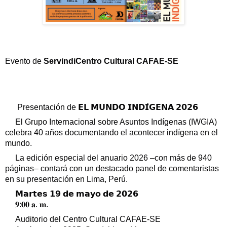
Evento de
Servindi
Centro Cultural CAFAE-SE
Presentación de 𝗘𝗟 𝗠𝗨𝗡𝗗𝗢 𝗜𝗡𝗗𝗜́𝗚𝗘𝗡𝗔 𝟮𝟬𝟮𝟲
El Grupo Internacional sobre Asuntos Indígenas (IWGIA)
celebra 40 años documentando el acontecer indígena en el
mundo.
La edición especial del anuario 2026 –con más de 940
páginas– contará con un destacado panel de comentaristas
en su presentación en Lima, Perú.
𝗠𝗮𝗿𝘁𝗲𝘀 𝟭𝟵 𝗱𝗲 𝗺𝗮𝘆𝗼 𝗱𝗲 𝟮𝟬𝟮𝟲
𝟗:𝟎𝟎 𝐚. 𝐦.
Auditorio del Centro Cultural CAFAE-SE