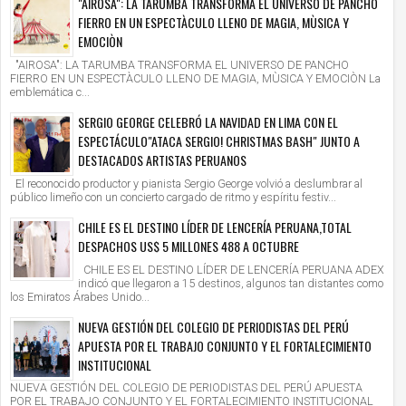
"AIROSA": LA TARUMBA TRANSFORMA EL UNIVERSO DE PANCHO
FIERRO EN UN ESPECTÀCULO LLENO DE MAGIA, MÙSICA Y
EMOCIÒN
"AIROSA": LA TARUMBA TRANSFORMA EL UNIVERSO DE PANCHO
FIERRO EN UN ESPECTÀCULO LLENO DE MAGIA, MÙSICA Y EMOCIÒN La
emblemática c...
SERGIO GEORGE CELEBRÓ LA NAVIDAD EN LIMA CON EL
ESPECTÁCULO"ATACA SERGIO! CHRISTMAS BASH" JUNTO A
DESTACADOS ARTISTAS PERUANOS
El reconocido productor y pianista Sergio George volvió a deslumbrar al
público limeño con un concierto cargado de ritmo y espíritu festiv...
CHILE ES EL DESTINO LÍDER DE LENCERÍA PERUANA,TOTAL
DESPACHOS US$ 5 MILLONES 488 A OCTUBRE
CHILE ES EL DESTINO LÍDER DE LENCERÍA PERUANA ADEX
indicó que llegaron a 15 destinos, algunos tan distantes como
los Emiratos Árabes Unido...
NUEVA GESTIÓN DEL COLEGIO DE PERIODISTAS DEL PERÚ
APUESTA POR EL TRABAJO CONJUNTO Y EL FORTALECIMIENTO
INSTITUCIONAL
NUEVA GESTIÓN DEL COLEGIO DE PERIODISTAS DEL PERÚ APUESTA
POR EL TRABAJO CONJUNTO Y EL FORTALECIMIENTO INSTITUCIONAL