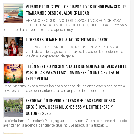
VERANO PRODUCTIVO: LOS DISPOSITIVOS HONOR PARA SEGUIR
TRABAJANDO DESDE CUALQUIER LUGAR
VERANO PRODUCTIVO: LOS DISPOSITIVOS HONOR PARA
SEGUIR TRABAJANDO DESDE CUALQUIER LUGAR El trabajo
remoto se ha convertido en una opción muy ...
LIDERAR ES DEJAR HUELLA, NO OSTENTAR UN CARGO
LIDERAR ES DEJAR HUELLA, NO OSTENTAR UN CARGO El
verdadero liderazgo se construye a través de las acciones, la
visión y la capacidad de gene...
TELÒN MESTIZO PRESENTA TALLER DE MONTAJE DE "ALICIA EN EL
PAÌS DE LAS MARAVILLAS":UNA INMERSIÒN ÙNICA EN TEATRO
EXPERIMENTAL
Telón Mestizo invita a todos los apasionados de las artes escénicas, tanto a
novatos como a experimentados, a formar parte del taller de mon...
EXPORTACIÓN DE VINO Y OTRAS BEBIDAS ESPIRITUOSAS
CRECIÓ 10%, US$13 MILLONES 656 MIL ENTRE ENERO Y
OCTUBRE 2025
La oferta también incluyó Pisco, aguardiente y ron. Gremio empresarial pidió
avanzar en la agenda pendiente que incluye asegurar la trazabi...