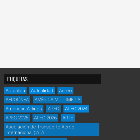
ETIQUETAS
Actualida
Actualidad
Aéreo
AEROLÌNEA
AMÈRICA MULTIMEDIA
American Airlines
APEC
APEC 2024
APEC 2025
APEC 2026
ARTE
Asociación de Transporte Aéreo
Internacional (IATA