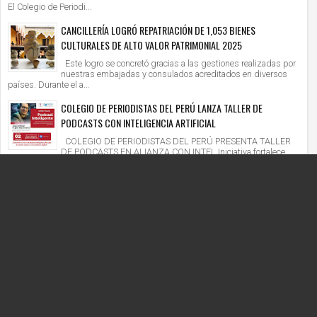
El Colegio de Periodi...
CANCILLERÍA LOGRÓ REPATRIACIÓN DE 1,053 BIENES
CULTURALES DE ALTO VALOR PATRIMONIAL 2025
Este logro se concretó gracias a las gestiones realizadas por
nuestras embajadas y consulados acreditados en diversos
países. Durante el a...
COLEGIO DE PERIODISTAS DEL PERÚ LANZA TALLER DE
PODCASTS CON INTELIGENCIA ARTIFICIAL
COLEGIO DE PERIODISTAS DEL PERÚ PRESENTA TALLER
DE PODCASTS EN ALIANZA CON INTEL Iniciativa fortalece
competencias digitales en un context...