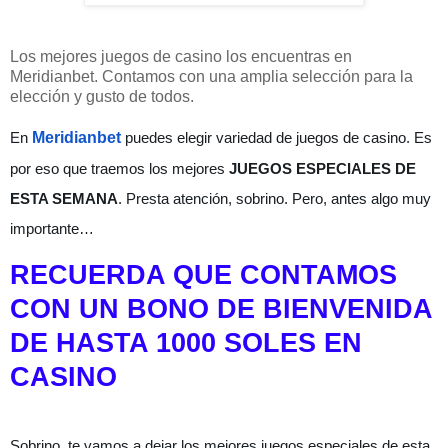
Los mejores juegos de casino los encuentras en
Meridianbet. Contamos con una amplia selección para la
elección y gusto de todos.
En
Meridianbet
puedes elegir variedad de juegos de casino. Es
por eso que traemos los mejores
JUEGOS ESPECIALES DE
ESTA SEMANA
. Presta atención, sobrino. Pero, antes algo muy
importante…
RECUERDA QUE CONTAMOS
CON UN BONO DE BIENVENIDA
DE HASTA 1000 SOLES EN
CASINO
Sobrino, te vamos a dejar los mejores juegos especiales de esta