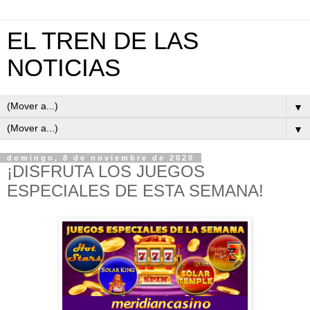
EL TREN DE LAS
NOTICIAS
▼
▼
domingo, 8 de noviembre de 2020
¡DISFRUTA LOS JUEGOS
ESPECIALES DE ESTA SEMANA!