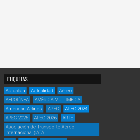
ETIQUETAS
Actualida
Actualidad
Aéreo
AEROLÌNEA
AMÈRICA MULTIMEDIA
American Airlines
APEC
APEC 2024
APEC 2025
APEC 2026
ARTE
Asociación de Transporte Aéreo
Internacional (IATA