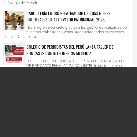
El Colegio de Periodi...
CANCILLERÍA LOGRÓ REPATRIACIÓN DE 1,053 BIENES
CULTURALES DE ALTO VALOR PATRIMONIAL 2025
Este logro se concretó gracias a las gestiones realizadas por
nuestras embajadas y consulados acreditados en diversos
países. Durante el a...
COLEGIO DE PERIODISTAS DEL PERÚ LANZA TALLER DE
PODCASTS CON INTELIGENCIA ARTIFICIAL
COLEGIO DE PERIODISTAS DEL PERÚ PRESENTA TALLER
DE PODCASTS EN ALIANZA CON INTEL Iniciativa fortalece
competencias digitales en un context...