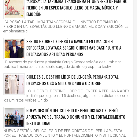
"AIROSA": LA TARUMBA TRANSFORMA EL UNIVERSO DE PANCHO
FIERRO EN UN ESPECTÀCULO LLENO DE MAGIA, MÙSICA Y
EMOCIÒN
"AIROSA": LA TARUMBA TRANSFORMA EL UNIVERSO DE PANCHO
FIERRO EN UN ESPECTÀCULO LLENO DE MAGIA, MÙSICA Y EMOCIÒN La
emblemática c...
SERGIO GEORGE CELEBRÓ LA NAVIDAD EN LIMA CON EL
ESPECTÁCULO"ATACA SERGIO! CHRISTMAS BASH" JUNTO A
DESTACADOS ARTISTAS PERUANOS
El reconocido productor y pianista Sergio George volvió a deslumbrar al
público limeño con un concierto cargado de ritmo y espíritu festiv...
CHILE ES EL DESTINO LÍDER DE LENCERÍA PERUANA,TOTAL
DESPACHOS US$ 5 MILLONES 488 A OCTUBRE
CHILE ES EL DESTINO LÍDER DE LENCERÍA PERUANA ADEX
indicó que llegaron a 15 destinos, algunos tan distantes como
los Emiratos Árabes Unido...
NUEVA GESTIÓN DEL COLEGIO DE PERIODISTAS DEL PERÚ
APUESTA POR EL TRABAJO CONJUNTO Y EL FORTALECIMIENTO
INSTITUCIONAL
NUEVA GESTIÓN DEL COLEGIO DE PERIODISTAS DEL PERÚ APUESTA
POR EL TRABAJO CONJUNTO Y EL FORTALECIMIENTO INSTITUCIONAL