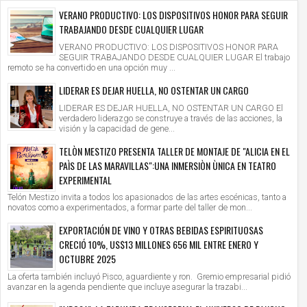
VERANO PRODUCTIVO: LOS DISPOSITIVOS HONOR PARA SEGUIR
TRABAJANDO DESDE CUALQUIER LUGAR
VERANO PRODUCTIVO: LOS DISPOSITIVOS HONOR PARA
SEGUIR TRABAJANDO DESDE CUALQUIER LUGAR El trabajo
remoto se ha convertido en una opción muy ...
LIDERAR ES DEJAR HUELLA, NO OSTENTAR UN CARGO
LIDERAR ES DEJAR HUELLA, NO OSTENTAR UN CARGO El
verdadero liderazgo se construye a través de las acciones, la
visión y la capacidad de gene...
TELÒN MESTIZO PRESENTA TALLER DE MONTAJE DE "ALICIA EN EL
PAÌS DE LAS MARAVILLAS":UNA INMERSIÒN ÙNICA EN TEATRO
EXPERIMENTAL
Telón Mestizo invita a todos los apasionados de las artes escénicas, tanto a
novatos como a experimentados, a formar parte del taller de mon...
EXPORTACIÓN DE VINO Y OTRAS BEBIDAS ESPIRITUOSAS
CRECIÓ 10%, US$13 MILLONES 656 MIL ENTRE ENERO Y
OCTUBRE 2025
La oferta también incluyó Pisco, aguardiente y ron. Gremio empresarial pidió
avanzar en la agenda pendiente que incluye asegurar la trazabi...