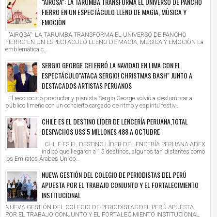
"AIROSA": LA TARUMBA TRANSFORMA EL UNIVERSO DE PANCHO
FIERRO EN UN ESPECTÀCULO LLENO DE MAGIA, MÙSICA Y
EMOCIÒN
"AIROSA": LA TARUMBA TRANSFORMA EL UNIVERSO DE PANCHO
FIERRO EN UN ESPECTÀCULO LLENO DE MAGIA, MÙSICA Y EMOCIÒN La
emblemática c...
SERGIO GEORGE CELEBRÓ LA NAVIDAD EN LIMA CON EL
ESPECTÁCULO"ATACA SERGIO! CHRISTMAS BASH" JUNTO A
DESTACADOS ARTISTAS PERUANOS
El reconocido productor y pianista Sergio George volvió a deslumbrar al
público limeño con un concierto cargado de ritmo y espíritu festiv...
CHILE ES EL DESTINO LÍDER DE LENCERÍA PERUANA,TOTAL
DESPACHOS US$ 5 MILLONES 488 A OCTUBRE
CHILE ES EL DESTINO LÍDER DE LENCERÍA PERUANA ADEX
indicó que llegaron a 15 destinos, algunos tan distantes como
los Emiratos Árabes Unido...
NUEVA GESTIÓN DEL COLEGIO DE PERIODISTAS DEL PERÚ
APUESTA POR EL TRABAJO CONJUNTO Y EL FORTALECIMIENTO
INSTITUCIONAL
NUEVA GESTIÓN DEL COLEGIO DE PERIODISTAS DEL PERÚ APUESTA
POR EL TRABAJO CONJUNTO Y EL FORTALECIMIENTO INSTITUCIONAL