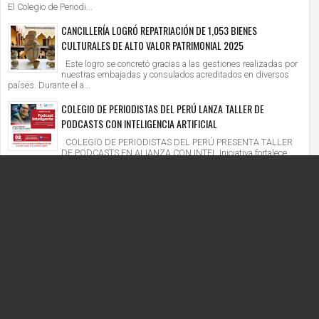
El Colegio de Periodi...
CANCILLERÍA LOGRÓ REPATRIACIÓN DE 1,053 BIENES
CULTURALES DE ALTO VALOR PATRIMONIAL 2025
Este logro se concretó gracias a las gestiones realizadas por
nuestras embajadas y consulados acreditados en diversos
países. Durante el a...
COLEGIO DE PERIODISTAS DEL PERÚ LANZA TALLER DE
PODCASTS CON INTELIGENCIA ARTIFICIAL
COLEGIO DE PERIODISTAS DEL PERÚ PRESENTA TALLER
DE PODCASTS EN ALIANZA CON INTEL Iniciativa fortalece
competencias digitales en un context...