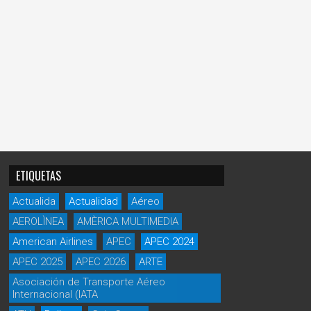
ETIQUETAS
Actualida
Actualidad
Aéreo
AEROLÌNEA
AMÈRICA MULTIMEDIA
American Airlines
APEC
APEC 2024
APEC 2025
APEC 2026
ARTE
Asociación de Transporte Aéreo
Internacional (IATA