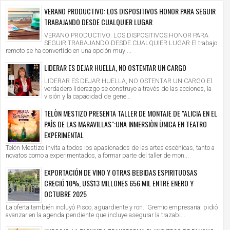
VERANO PRODUCTIVO: LOS DISPOSITIVOS HONOR PARA SEGUIR
TRABAJANDO DESDE CUALQUIER LUGAR
VERANO PRODUCTIVO: LOS DISPOSITIVOS HONOR PARA
SEGUIR TRABAJANDO DESDE CUALQUIER LUGAR El trabajo
remoto se ha convertido en una opción muy ...
LIDERAR ES DEJAR HUELLA, NO OSTENTAR UN CARGO
LIDERAR ES DEJAR HUELLA, NO OSTENTAR UN CARGO El
verdadero liderazgo se construye a través de las acciones, la
visión y la capacidad de gene...
TELÒN MESTIZO PRESENTA TALLER DE MONTAJE DE "ALICIA EN EL
PAÌS DE LAS MARAVILLAS":UNA INMERSIÒN ÙNICA EN TEATRO
EXPERIMENTAL
Telón Mestizo invita a todos los apasionados de las artes escénicas, tanto a
novatos como a experimentados, a formar parte del taller de mon...
EXPORTACIÓN DE VINO Y OTRAS BEBIDAS ESPIRITUOSAS
CRECIÓ 10%, US$13 MILLONES 656 MIL ENTRE ENERO Y
OCTUBRE 2025
La oferta también incluyó Pisco, aguardiente y ron. Gremio empresarial pidió
avanzar en la agenda pendiente que incluye asegurar la trazabi...